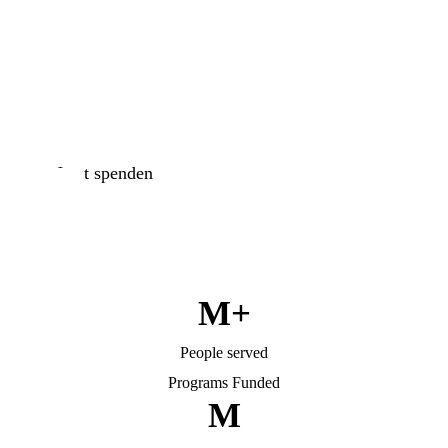
Engagieren Sie sich jetzt!
Jede Spende zählt und hilft uns, unsere Vision für
eine nachhaltige Zukunft umzusetzen.
Jetzt spenden
M+
People served
Programs Funded
M