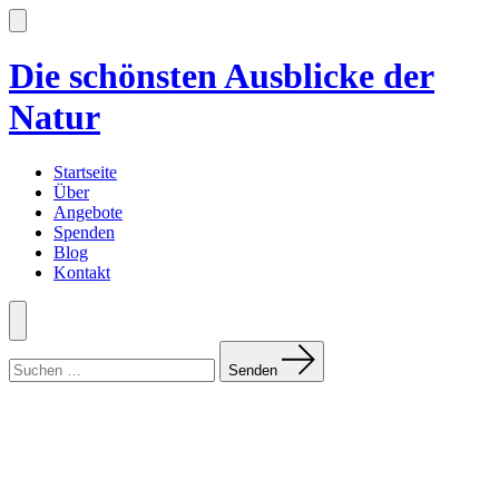
Zum
Inhalt
Suche
ein-/ausblenden
springen
Die schönsten Ausblicke der
Natur
Startseite
Über
Angebote
Spenden
Blog
Kontakt
Menü
Suchen
nach:
Senden