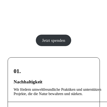
Entdecken Sie die Schönheit der
Natur
Engagieren Sie sich für den Erhalt unserer
einzigartigen Landschaften in Deutschland.
Jetzt spenden
01.
Nachhaltigkeit
Wir fördern umweltfreundliche Praktiken und unterstützen
Projekte, die die Natur bewahren und stärken.