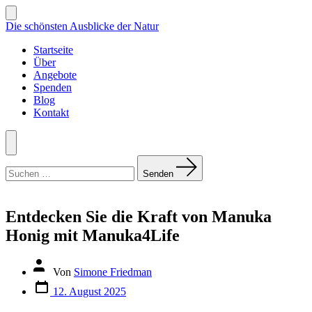
Zum
Inhalt
Suche
Die schönsten Ausblicke der Natur
ein-/ausblenden
springen
Startseite
Über
Angebote
Spenden
Blog
Kontakt
Menü
Suchen
nach:
Senden
Entdecken Sie die Kraft von Manuka
Honig mit Manuka4Life
Beitragsautor
Von
Simone Friedman
Veröffentlichungsdatum
12. August 2025