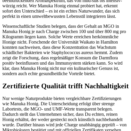
beeindruckenden Aromaspektrum, das von mild-süß bis intensiv-
würzig reicht. Wer Manuka Honig einmal probiert hat, erkennt
sofort den Unterschied – es ist ein echtes Naturwunder, das sich
perfekt in einen umweltbewussten Lebensstil integrieren lässt.
Wissenschaftliche Studien belegen, dass der Gehalt an MGO in
Manuka Honig je nach Charge zwischen 100 und über 800 mg pro
Kilogramm liegen kann. Solche Werte erreichen herkömmliche
Honige nicht. Forschende der Universität Waikato in Hamilton
konnten nachweisen, dass diese Konzentration das Wachstum
schädlicher Bakterien wie Staphylococcus aureus hemmt. Zudem
zeigt die Forschung, dass regelmäßiger Konsum die Darmflora
positiv beeinflussen und das Immunsystem stärken kann. So wird
klar, dass Manuka Honig nicht nur ein kulinarischer Genuss ist,
sondern auch echte gesundheitliche Vorteile bietet.
Zertifizierte Qualität trifft Nachhaltigkeit
Nur wenige Naturprodukte bieten vergleichbare Zertifizierungen
wie Manuka Honig. Die Unterscheidung erfolgt über strenge
Labortests, die MGO- und UMF-Werte transparent belegen.
Dadurch stellt das Unternehmen sicher, dass Du echten, reinen
Honig erhältst, der weder gestreckt noch künstlich nachbehandelt
wurde. Darüber hinaus wird jede Charge unabhängig geprüft – von
Mikrobiologen bestätigt und mit offiziellen Zertifikaten versehen.