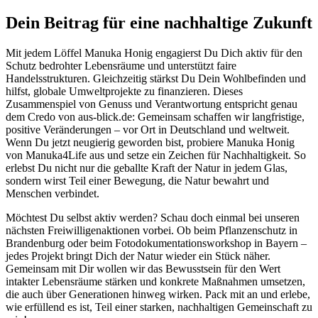
Dein Beitrag für eine nachhaltige Zukunft
Mit jedem Löffel Manuka Honig engagierst Du Dich aktiv für den
Schutz bedrohter Lebensräume und unterstützt faire
Handelsstrukturen. Gleichzeitig stärkst Du Dein Wohlbefinden und
hilfst, globale Umweltprojekte zu finanzieren. Dieses
Zusammenspiel von Genuss und Verantwortung entspricht genau
dem Credo von aus-blick.de: Gemeinsam schaffen wir langfristige,
positive Veränderungen – vor Ort in Deutschland und weltweit.
Wenn Du jetzt neugierig geworden bist, probiere Manuka Honig
von Manuka4Life aus und setze ein Zeichen für Nachhaltigkeit. So
erlebst Du nicht nur die geballte Kraft der Natur in jedem Glas,
sondern wirst Teil einer Bewegung, die Natur bewahrt und
Menschen verbindet.
Möchtest Du selbst aktiv werden? Schau doch einmal bei unseren
nächsten Freiwilligenaktionen vorbei. Ob beim Pflanzenschutz in
Brandenburg oder beim Fotodokumentationsworkshop in Bayern –
jedes Projekt bringt Dich der Natur wieder ein Stück näher.
Gemeinsam mit Dir wollen wir das Bewusstsein für den Wert
intakter Lebensräume stärken und konkrete Maßnahmen umsetzen,
die auch über Generationen hinweg wirken. Pack mit an und erlebe,
wie erfüllend es ist, Teil einer starken, nachhaltigen Gemeinschaft zu