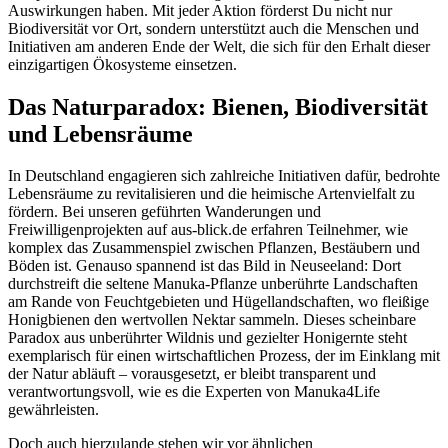
Auswirkungen haben. Mit jeder Aktion förderst Du nicht nur
Biodiversität vor Ort, sondern unterstützt auch die Menschen und
Initiativen am anderen Ende der Welt, die sich für den Erhalt dieser
einzigartigen Ökosysteme einsetzen.
Das Naturparadox: Bienen, Biodiversität
und Lebensräume
In Deutschland engagieren sich zahlreiche Initiativen dafür, bedrohte
Lebensräume zu revitalisieren und die heimische Artenvielfalt zu
fördern. Bei unseren geführten Wanderungen und
Freiwilligenprojekten auf aus-blick.de erfahren Teilnehmer, wie
komplex das Zusammenspiel zwischen Pflanzen, Bestäubern und
Böden ist. Genauso spannend ist das Bild in Neuseeland: Dort
durchstreift die seltene Manuka-Pflanze unberührte Landschaften
am Rande von Feuchtgebieten und Hügellandschaften, wo fleißige
Honigbienen den wertvollen Nektar sammeln. Dieses scheinbare
Paradox aus unberührter Wildnis und gezielter Honigernte steht
exemplarisch für einen wirtschaftlichen Prozess, der im Einklang mit
der Natur abläuft – vorausgesetzt, er bleibt transparent und
verantwortungsvoll, wie es die Experten von Manuka4Life
gewährleisten.
Doch auch hierzulande stehen wir vor ähnlichen