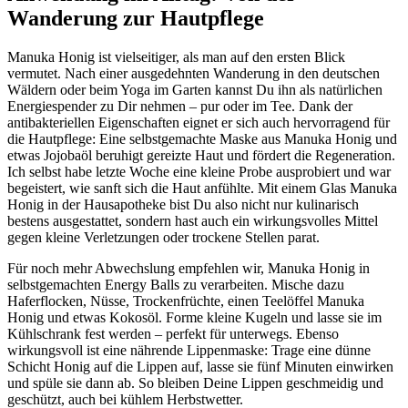
Wanderung zur Hautpflege
Manuka Honig ist vielseitiger, als man auf den ersten Blick
vermutet. Nach einer ausgedehnten Wanderung in den deutschen
Wäldern oder beim Yoga im Garten kannst Du ihn als natürlichen
Energiespender zu Dir nehmen – pur oder im Tee. Dank der
antibakteriellen Eigenschaften eignet er sich auch hervorragend für
die Hautpflege: Eine selbstgemachte Maske aus Manuka Honig und
etwas Jojobaöl beruhigt gereizte Haut und fördert die Regeneration.
Ich selbst habe letzte Woche eine kleine Probe ausprobiert und war
begeistert, wie sanft sich die Haut anfühlte. Mit einem Glas Manuka
Honig in der Hausapotheke bist Du also nicht nur kulinarisch
bestens ausgestattet, sondern hast auch ein wirkungsvolles Mittel
gegen kleine Verletzungen oder trockene Stellen parat.
Für noch mehr Abwechslung empfehlen wir, Manuka Honig in
selbstgemachten Energy Balls zu verarbeiten. Mische dazu
Haferflocken, Nüsse, Trockenfrüchte, einen Teelöffel Manuka
Honig und etwas Kokosöl. Forme kleine Kugeln und lasse sie im
Kühlschrank fest werden – perfekt für unterwegs. Ebenso
wirkungsvoll ist eine nährende Lippenmaske: Trage eine dünne
Schicht Honig auf die Lippen auf, lasse sie fünf Minuten einwirken
und spüle sie dann ab. So bleiben Deine Lippen geschmeidig und
geschützt, auch bei kühlem Herbstwetter.