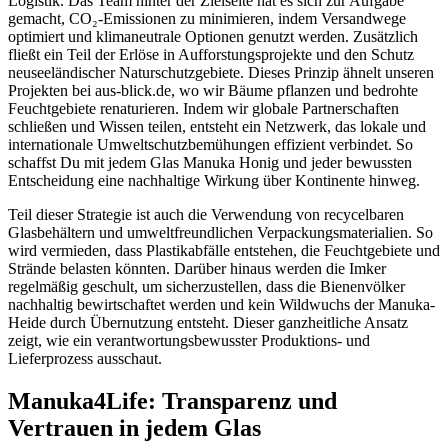
Logistik. Das Team hinter der Zielseite hat es sich zur Aufgabe
gemacht, CO₂-Emissionen zu minimieren, indem Versandwege
optimiert und klimaneutrale Optionen genutzt werden. Zusätzlich
fließt ein Teil der Erlöse in Aufforstungsprojekte und den Schutz
neuseeländischer Naturschutzgebiete. Dieses Prinzip ähnelt unseren
Projekten bei aus-blick.de, wo wir Bäume pflanzen und bedrohte
Feuchtgebiete renaturieren. Indem wir globale Partnerschaften
schließen und Wissen teilen, entsteht ein Netzwerk, das lokale und
internationale Umweltschutzbemühungen effizient verbindet. So
schaffst Du mit jedem Glas Manuka Honig und jeder bewussten
Entscheidung eine nachhaltige Wirkung über Kontinente hinweg.
Teil dieser Strategie ist auch die Verwendung von recycelbaren
Glasbehältern und umweltfreundlichen Verpackungsmaterialien. So
wird vermieden, dass Plastikabfälle entstehen, die Feuchtgebiete und
Strände belasten könnten. Darüber hinaus werden die Imker
regelmäßig geschult, um sicherzustellen, dass die Bienenvölker
nachhaltig bewirtschaftet werden und kein Wildwuchs der Manuka-
Heide durch Übernutzung entsteht. Dieser ganzheitliche Ansatz
zeigt, wie ein verantwortungsbewusster Produktions- und
Lieferprozess ausschaut.
Manuka4Life: Transparenz und
Vertrauen in jedem Glas